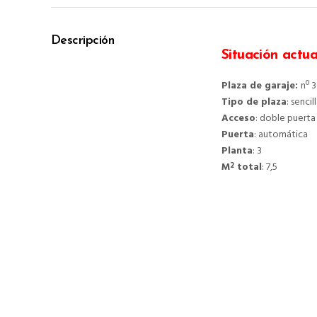
Descripción
Situación actua
Plaza de garaje:
nº 
Tipo de plaza
: senci
Acceso
: doble puerta
Puerta
: automática
Planta
: 3
M
total
: 7,5
2