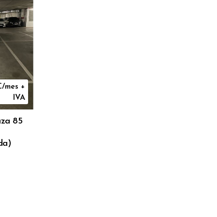
€/mes +
IVA
za 85
da)