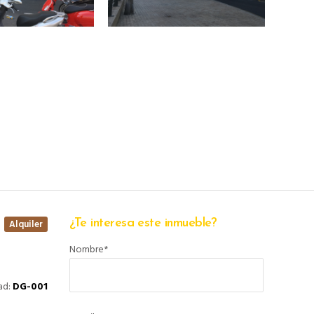
¿Te interesa este inmueble?
Alquiler
Nombre*
ad:
DG-001