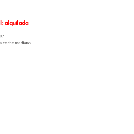
l: alquilada
307
lla coche mediano