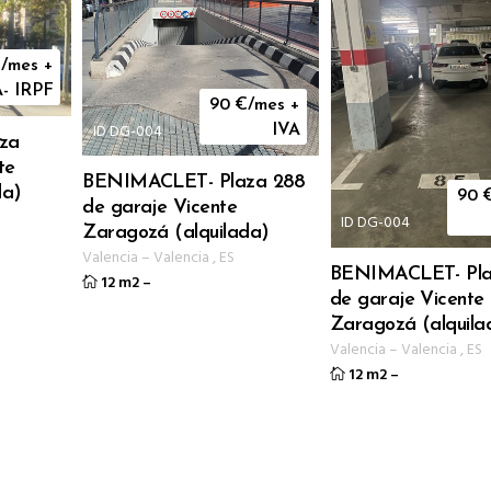
/mes +
A- IRPF
90
€/mes +
ID DG-004
IVA
za
te
BENIMACLET- Plaza 288
da)
90
de garaje Vicente
ID DG-004
Zaragozá (alquilada)
Valencia
–
Valencia
,
ES
BENIMACLET- Pla
12 m2
–
de garaje Vicente
Zaragozá (alquila
Valencia
–
Valencia
,
ES
12 m2
–