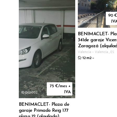
90
€
ID DG-004
IV
BENIMACLET- Pla
341de garaje Vicen
Zaragozá (alquila
Valencia
–
Valencia
,
ES
12 m2
–
75
€/mes +
ID DG-002
IVA
BENIMACLET- Plaza de
garaje Primado Reig 177
plaza 12 (alquilada)