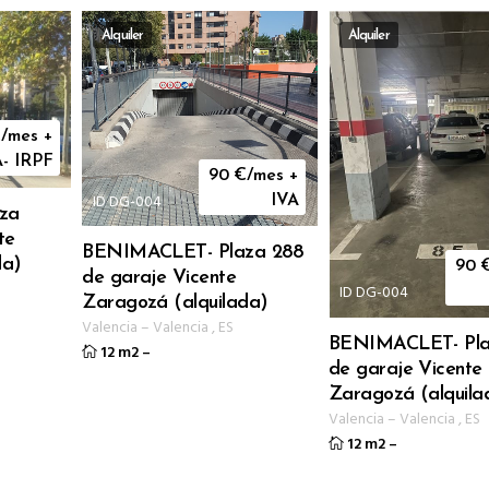
Alquiler
Alquiler
/mes +
A- IRPF
90
€/mes +
ID DG-004
IVA
za
te
BENIMACLET- Plaza 288
da)
90
de garaje Vicente
ID DG-004
Zaragozá (alquilada)
Valencia
–
Valencia
,
ES
BENIMACLET- Pla
12 m2
–
de garaje Vicente
Zaragozá (alquila
Valencia
–
Valencia
,
ES
12 m2
–