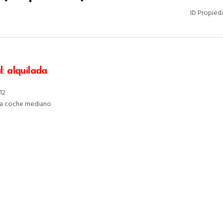
ID Propied
l
:
alquilada
12
lla coche mediano