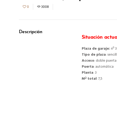
0
3008
Descripción
Situación actua
Plaza de garaje:
nº 3
Tipo de plaza
: senci
Acceso
: doble puerta
Puerta
: automática
Planta
: 3
M
total
: 7,5
2