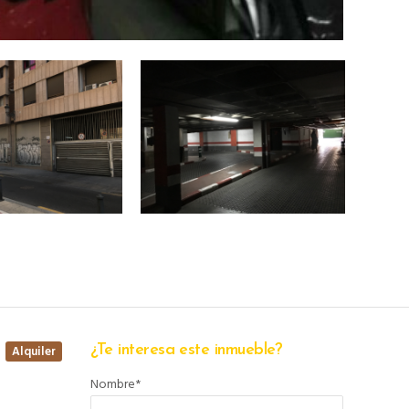
¿Te interesa este inmueble?
Alquiler
Nombre*