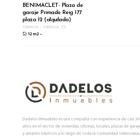
BENIMACLET- Plaza de
garaje Primado Reig 177
plaza 12 (alquilada)
Valencia
–
Valencia
,
ES
12 m2
–
Dadelos Inmuebles es una compañía con experiencia de casi 30
años en el sector de viviendas, oficinas, locales, plazas de garaj
y amarres náuticos a lo largo de toda la Comunidad Valenciana.