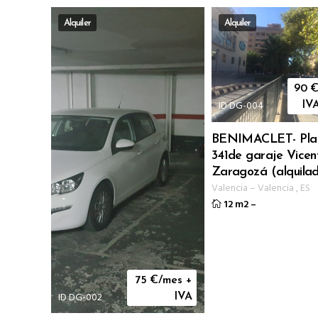
Alquiler
Alquiler
90
€
ID DG-004
IV
BENIMACLET- Pla
341de garaje Vicen
Zaragozá (alquila
Valencia
–
Valencia
,
ES
12 m2
–
75
€/mes +
ID DG-002
IVA